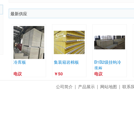
最新供应
冷库板
集装箱岩棉板
B1B2级挂钩冷
库板
电议
￥50
电议
公司简介
|
产品展示
|
网站地图
|
联系