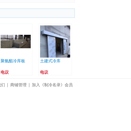
聚氨酯冷库板
土建式冷库
电议
电议
我们
|
商铺管理
|
加入《制冷名录》会员